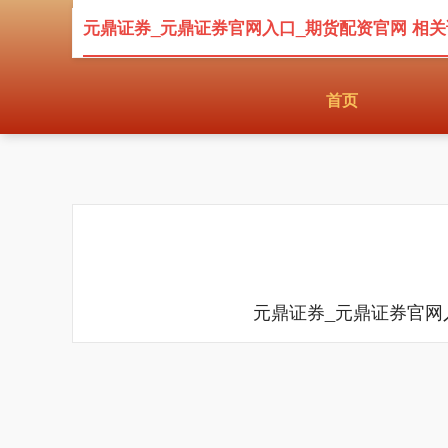
元鼎证券_元鼎证券官网入口_期货配资官网 相
首页
元鼎证券_元鼎证券官网