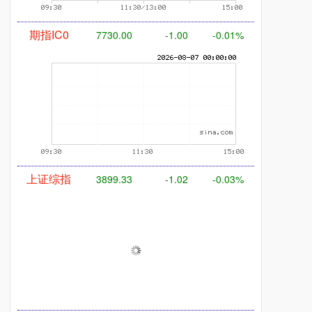
期指IC0
7730.00
-1.00
-0.01%
上证综指
3899.33
-1.02
-0.03%