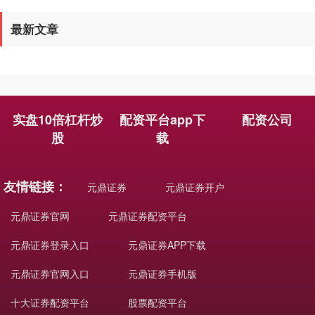
最新文章
期指IC0
7834.20
-21.00
-0.27%
实盘10倍杠杆炒
配资平台app下
配资公司
股
载
友情链接：
元鼎证券
元鼎证券开户
元鼎证券官网
元鼎证券配资平台
元鼎证券登录入口
元鼎证券APP下载
元鼎证券官网入口
元鼎证券手机版
十大证券配资平台
股票配资平台