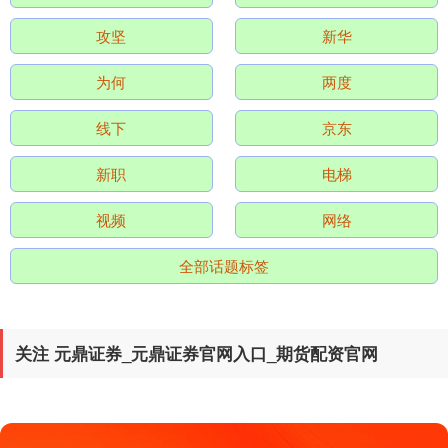
攻坚
新华
为何
两度
线下
京东
新职
电梯
北证50
1124.53
-9.71
-0.86%
视频
网络
全部话题标签
关注 元鼎证券_元鼎证券官网入口_期货配资官网
创业板指
3500.17
-62.95
-1.77%